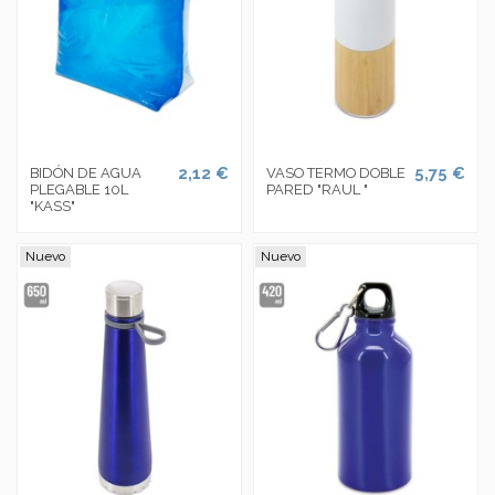
2,12 €
5,75 €
BIDÓN DE AGUA
VASO TERMO DOBLE
PLEGABLE 10L
PARED "RAUL "
"KASS"
Nuevo
Nuevo