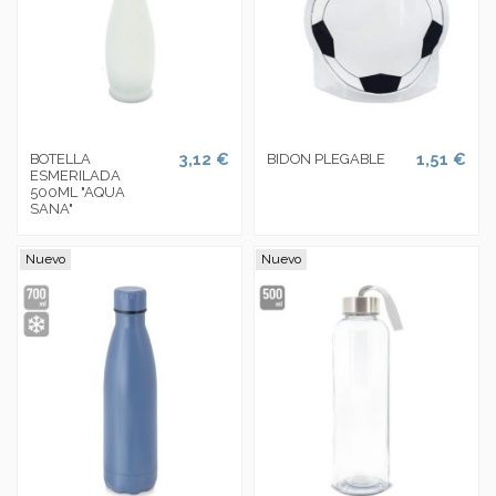
3,12 €
1,51 €
BOTELLA
BIDON PLEGABLE
ESMERILADA
500ML "AQUA
SANA"
Nuevo
Nuevo