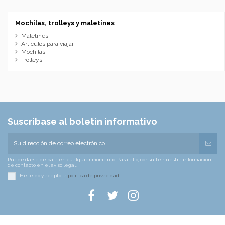
Mochilas, trolleys y maletines
Maletines
Artículos para viajar
Mochilas
Trolleys
Suscríbase al boletín informativo
Puede darse de baja en cualquier momento. Para ello, consulte nuestra información
de contacto en el aviso legal.
He leído y acepto la
política de privacidad