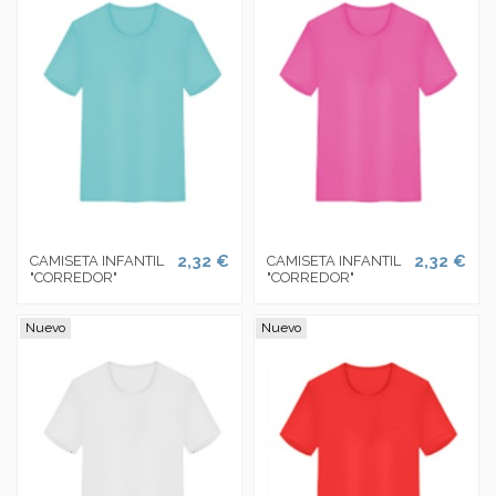
2,32 €
2,32 €
CAMISETA INFANTIL
CAMISETA INFANTIL
"CORREDOR"
"CORREDOR"
Nuevo
Nuevo