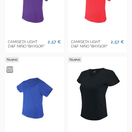
2,57 €
2,57 €
CAMISETA LIGHT
CAMISETA LIGHT
D&F NIÑO "BAYGOR"
D&F NIÑO "BAYGOR"
Nuevo
Nuevo