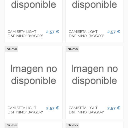
2,57 €
2,57 €
CAMISETA LIGHT
CAMISETA LIGHT
D&F NIÑO "BAYGOR"
D&F NIÑO "BAYGOR"
Nuevo
Nuevo
2,57 €
2,57 €
CAMISETA LIGHT
CAMISETA LIGHT
D&F NIÑO "BAYGOR"
D&F NIÑO "BAYGOR"
Nuevo
Nuevo