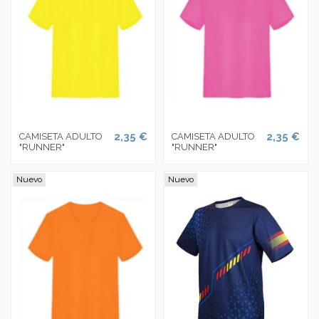
2,35 €
2,35 €
CAMISETA ADULTO
CAMISETA ADULTO
"RUNNER"
"RUNNER"
Nuevo
Nuevo