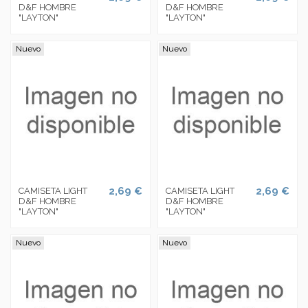
D&F HOMBRE
D&F HOMBRE
"LAYTON"
"LAYTON"
Nuevo
Nuevo
2,69 €
2,69 €
CAMISETA LIGHT
CAMISETA LIGHT
D&F HOMBRE
D&F HOMBRE
"LAYTON"
"LAYTON"
Nuevo
Nuevo